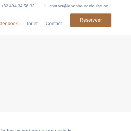
+32 494 34 58 32
contact@lebonheurdelouise.be
Reserveer
stenboek
Tarief
Contact
in het vakantiehuis aanwezig is.