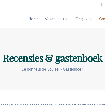
Home
Vakantiehuis
Omgeving
Ga
Recensies & gastenboek
Le bonheur de Louise
>
Gastenboek
geschreven door echte gasten in ons fysiek gastenboek dat 