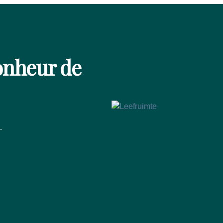
onheur de
.