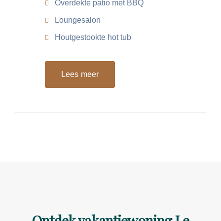
Overdekte patio met BBQ
Loungesalon
Houtgestookte hot tub
Lees meer
Ontdek vakantiewoning Le