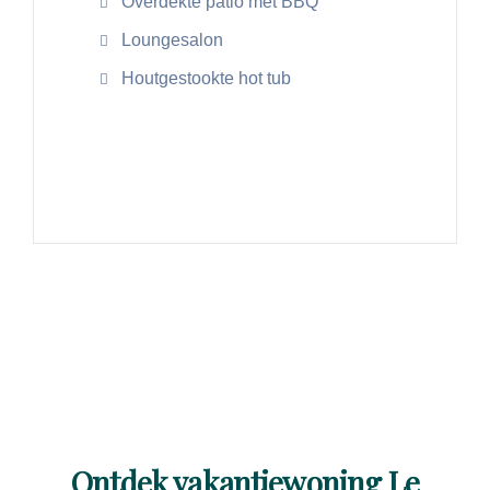
Overdekte patio met BBQ
Loungesalon
Houtgestookte hot tub
Lees meer
Ontdek vakantiewoning Le