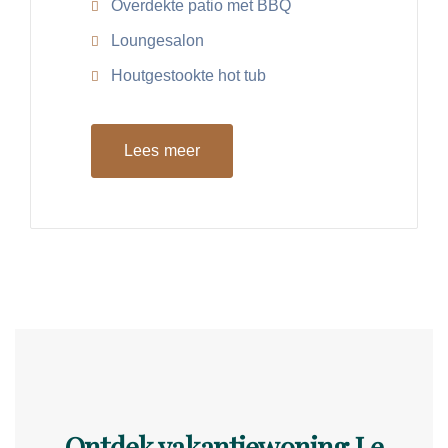
Overdekte patio met BBQ
Loungesalon
Houtgestookte hot tub
Lees meer
Ontdek vakantiewoning Le