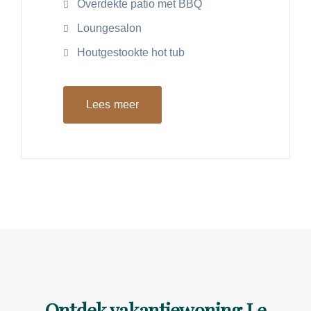
Overdekte patio met BBQ
Loungesalon
Houtgestookte hot tub
Lees meer
Ontdek vakantiewoning Le