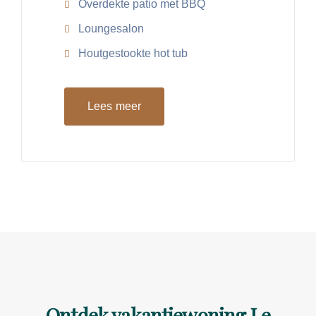
Overdekte patio met BBQ
Loungesalon
Houtgestookte hot tub
Lees meer
Ontdek vakantiewoning Le