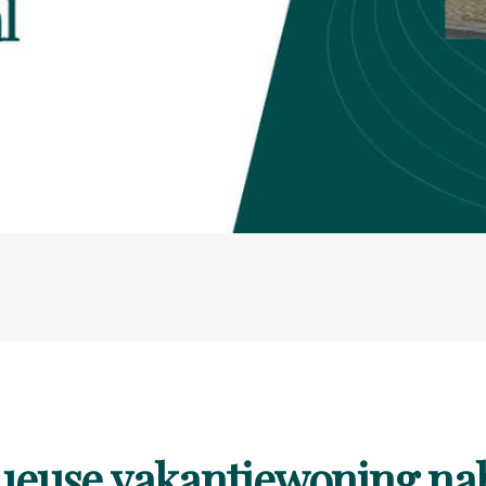
xueuse vakantiewoning nab