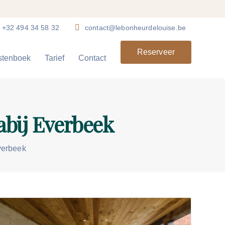
+32 494 34 58 32
contact@lebonheurdelouise.be
Reserveer
stenboek
Tarief
Contact
abij Everbeek
verbeek