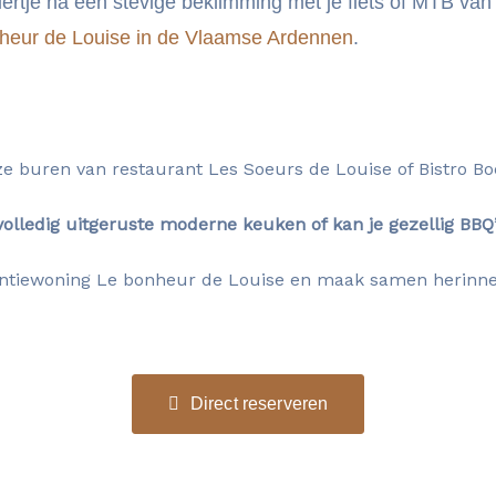
ertje na een stevige beklimming met je fiets of MTB va
nheur de Louise in de Vlaamse Ardennen
.
ze buren van restaurant Les Soeurs de Louise of Bistro Boe
e volledig uitgeruste moderne keuken of kan je gezellig BBQ
antiewoning Le bonheur de Louise en maak samen herinner
Direct reserveren