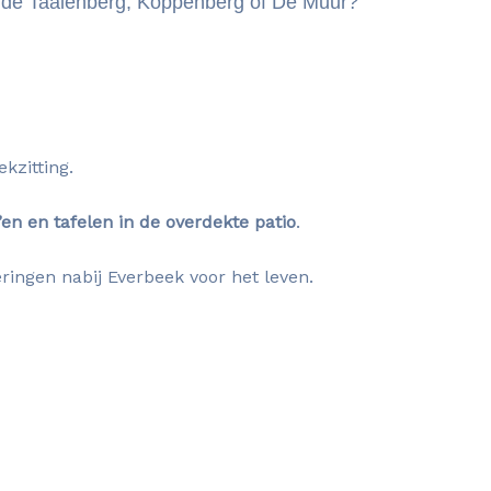
n de Taaienberg, Koppenberg of De Muur?
kzitting.
’en en tafelen in de overdekte patio
.
ingen nabij Everbeek voor het leven.