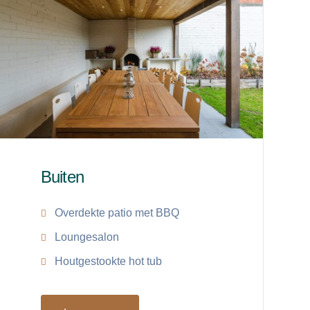
Buiten
Overdekte patio met BBQ
Loungesalon
Houtgestookte hot tub