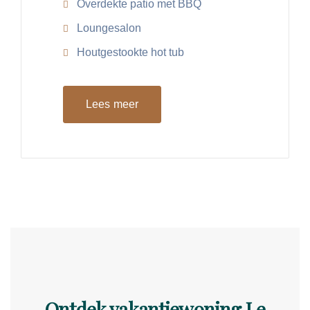
Overdekte patio met BBQ
Loungesalon
Houtgestookte hot tub
Lees meer
Ontdek vakantiewoning Le