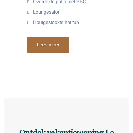
Overdekte patio met BBQ
Loungesalon
Houtgestookte hot tub
Lees meer
Ontdek vakantiewoning Le