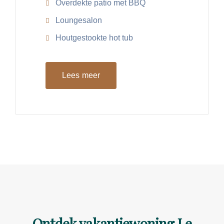
Overdekte patio met BBQ
Loungesalon
Houtgestookte hot tub
Lees meer
Ontdek vakantiewoning Le