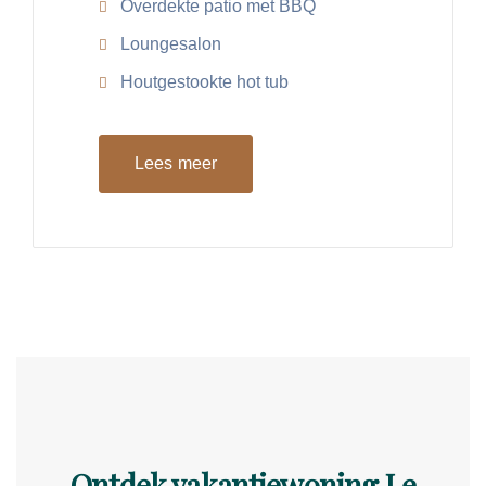
Overdekte patio met BBQ
Loungesalon
Houtgestookte hot tub
Lees meer
Ontdek vakantiewoning Le