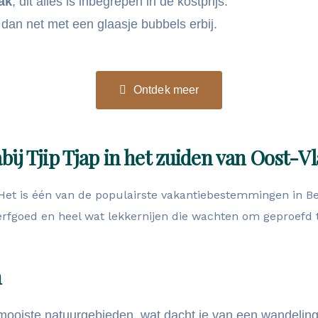
ak
, dit alles is inbegrepen in de kostprijs.
 dan net met een glaasje bubbels erbij.
Ontdek meer
j Tjip Tjap in het zuiden van Oost-V
d. Het is één van de populairste vakantiebestemmingen in Be
erfgoed en heel wat lekkernijen die wachten om geproefd 
n
mooiste natuurgebieden, wat dacht je van een wandelin