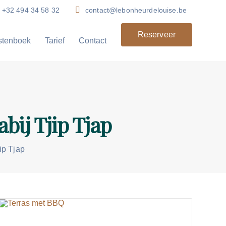
+32 494 34 58 32
contact@lebonheurdelouise.be
Reserveer
stenboek
Tarief
Contact
bij Tjip Tjap
ip Tjap